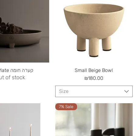
Quick View
Quick View
Plus Plate קערה חומה
Small Beige Bowl
ut of stock
Price
₪180.00
Size
7% Sale