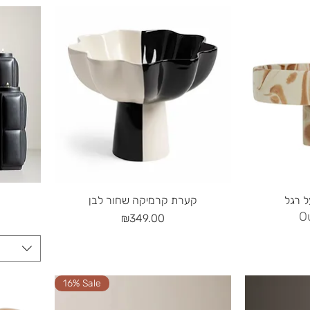
Quick View
 רגל
קערת קרמיקה שחור לבן
O
Price
₪349.00
16% Sale