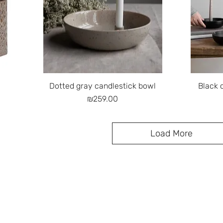
Quick View
Dotted gray candlestick bowl
Black 
Price
₪259.00
Load More