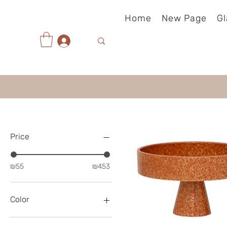
Home
New Page
Gl
Price
₪55
₪453
Color