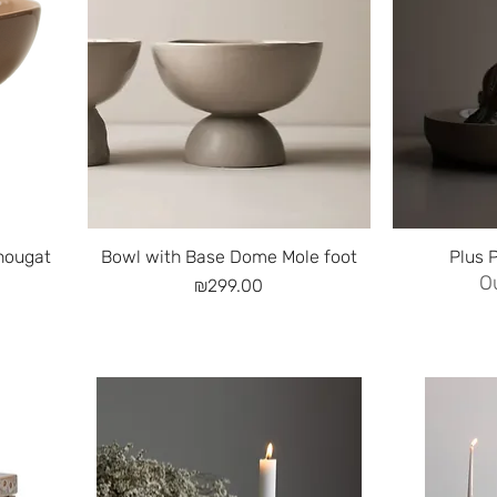
Quick View
ome nougat
Bowl with Base Dome Mole foot
O
Price
₪299.00