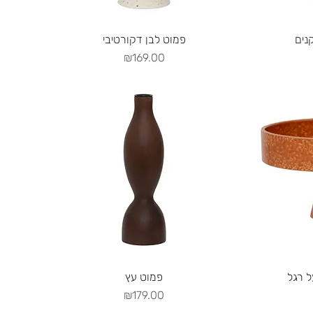
Quick View
Q
נים
פמוט לבן דקורטיבי
Price
₪169.00
Quick View
Q
 רגל
פמוט עץ
Price
₪179.00