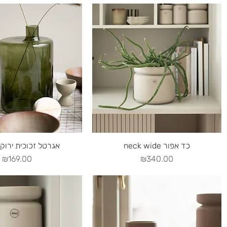
uick View
Quick View
neck wide כד אפור
pipe xl אגרטל זכוכית ירוק
Price
Price
₪169.00
₪340.00