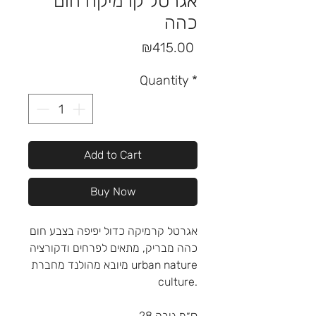
אגרטל קרמיקה חום
כהה
Price
₪415.00
Quantity
*
Add to Cart
Buy Now
אגרטל קרמיקה כדול יפיפה בצבע חום
כהה מבריק, מתאים לפרחים ודקורציה
מיובא מהולנד מחברת urban nature
culture.
28 ס״מ גובה