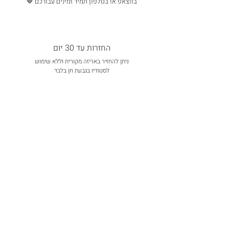
בווצאפ או בטלפון תמיד זמינים עבורכם 🤎
החזרות עד 30 יום
ניתן להחזיר באריזה מקורית וללא שימוש
לסטודיו בגבעת חן בלבד